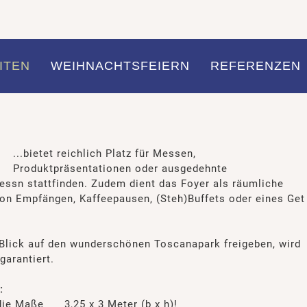
ITEN
WEIHNACHTSFEIERN
REFERENZEN
...bietet reichlich Platz für Messen,
Produktpräsentationen oder ausgedehnte
ressn stattfinden. Zudem dient das Foyer als räumliche
on Empfängen, Kaffeepausen, (Steh)Buffets oder eines Get
 Blick auf den wunderschönen Toscanapark freigeben, wird
garantiert.
:
 die Maße 3,25 x 3 Meter (b x h)!