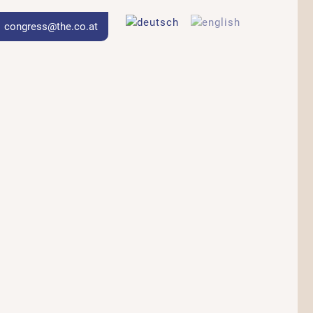
|
congress@the.co.at